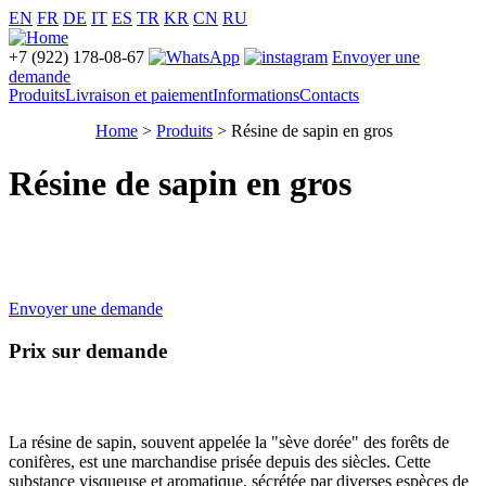
EN
FR
DE
IT
ES
TR
KR
CN
RU
+7 (922) 178-08-67
Envoyer une
demande
Produits
Livraison et paiement
Informations
Contacts
Home
>
Produits
> Résine de sapin en gros
Résine de sapin en gros
Envoyer une demande
Prix sur demande
La résine de sapin, souvent appelée la "sève dorée" des forêts de
conifères, est une marchandise prisée depuis des siècles. Cette
substance visqueuse et aromatique, sécrétée par diverses espèces de