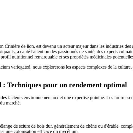
inière de lion, est devenu un acteur majeur dans les industries des a
quants, a capté l'attention des passionnés de santé, des experts culinai
ofil nutritionnel remarquable et ses propriétés médicinales potentielle
um variegated, nous explorerons les aspects complexes de la culture, 
d : Techniques pour un rendement optimal
at des facteurs environnementaux et une expertise pointue. Les fourniss
 du marché.
élange de sciure de bois dur, généralement de chêne ou d'érable, complét
ainsi une colonisation efficace du mycélium.