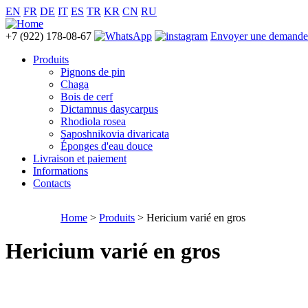
EN
FR
DE
IT
ES
TR
KR
CN
RU
+7 (922) 178-08-67
Envoyer une demande
Produits
Pignons de pin
Chaga
Bois de cerf
Dictamnus dasycarpus
Rhodiola rosea
Saposhnikovia divaricata
Éponges d'eau douce
Livraison et paiement
Informations
Contacts
Home
>
Produits
> Hericium varié en gros
Hericium varié en gros