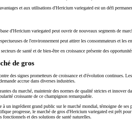
avantages et aux utilisations d'Hericium variegated est un défi permanen
 à base d'Hericium variegated peut ouvrir de nouveaux segments de marc
spectueuses de l'environnement peut attirer les consommateurs et les e
ecteurs de santé et de bien-être en croissance présente des opportunit
ché de gros
ntre des signes prometteurs de croissance et d'évolution continues. Les
e demande accrue dans diverses industries.
ntes du marché, maintenir des normes de qualité strictes et innover dan
opularité croissante de ce champignon remarquable.
e à un ingrédient grand public sur le marché mondial, témoigne de ses p
fique progresse, le marché de gros d'Hericium variegated est prêt pour u
 fonctionnels et des solutions de santé naturelles.