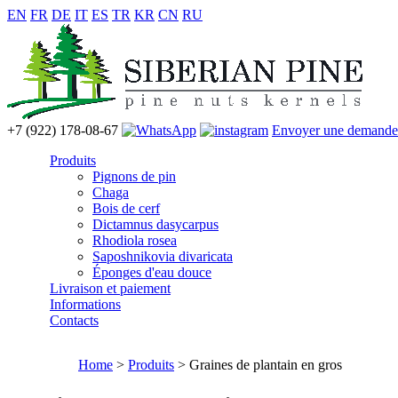
EN
FR
DE
IT
ES
TR
KR
CN
RU
+7 (922) 178-08-67
Envoyer une demande
Produits
Pignons de pin
Chaga
Bois de cerf
Dictamnus dasycarpus
Rhodiola rosea
Saposhnikovia divaricata
Éponges d'eau douce
Livraison et paiement
Informations
Contacts
Home
>
Produits
> Graines de plantain en gros