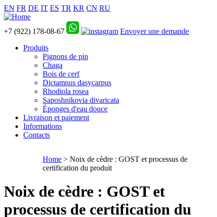
EN
FR
DE
IT
ES
TR
KR
CN
RU
+7 (922) 178-08-67
Envoyer une demande
Produits
Pignons de pin
Chaga
Bois de cerf
Dictamnus dasycarpus
Rhodiola rosea
Saposhnikovia divaricata
Éponges d'eau douce
Livraison et paiement
Informations
Contacts
Home
> Noix de cèdre : GOST et processus de
certification du produit
Noix de cèdre : GOST et
processus de certification du