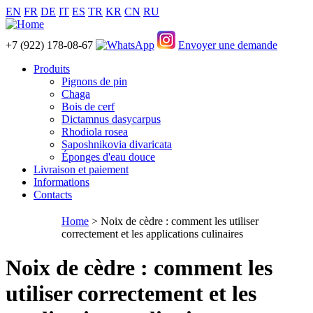
EN
FR
DE
IT
ES
TR
KR
CN
RU
+7 (922) 178-08-67
Envoyer une demande
Produits
Pignons de pin
Chaga
Bois de cerf
Dictamnus dasycarpus
Rhodiola rosea
Saposhnikovia divaricata
Éponges d'eau douce
Livraison et paiement
Informations
Contacts
Home
> Noix de cèdre : comment les utiliser
correctement et les applications culinaires
Noix de cèdre : comment les
utiliser correctement et les